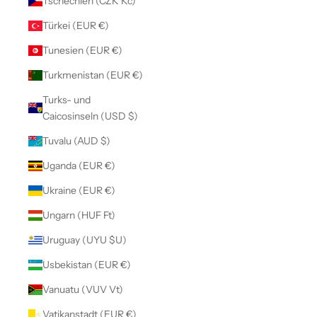
Tschechien (CZK Kč)
Türkei (EUR €)
Tunesien (EUR €)
Turkmenistan (EUR €)
Turks- und
Caicosinseln (USD $)
Tuvalu (AUD $)
Uganda (EUR €)
Ukraine (EUR €)
Ungarn (HUF Ft)
Uruguay (UYU $U)
Usbekistan (EUR €)
Vanuatu (VUV Vt)
Vatikanstadt (EUR €)