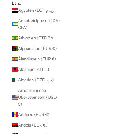
Land
Ägypten (EGP ج.م)
Äquatorialguinea (XAF
CFA)
Äthiopien (ETB Br)
Afghanistan (EUR €)
Ålandinseln (EUR €)
Albanien (ALL L)
Algerien (DZD د.ج)
Amerikanische
Überseeinseln (USD
$)
Andorra (EUR €)
Angola (EUR €)