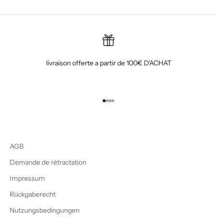
livraison offerte a partir de 100€ D'ACHAT
Gehe zu Element 1
Gehe zu Element 2
Gehe zu Element 3
Gehe zu Element 4
AGB
Demande de rétractation
Impressum
Rückgaberecht
Nutzungsbedingungen