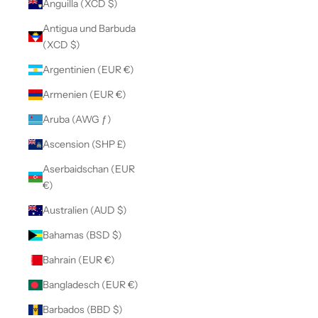
Anguilla (XCD $)
Antigua und Barbuda
(XCD $)
Argentinien (EUR €)
Armenien (EUR €)
Aruba (AWG ƒ)
Ascension (SHP £)
Aserbaidschan (EUR
€)
Australien (AUD $)
Bahamas (BSD $)
Bahrain (EUR €)
Bangladesch (EUR €)
Barbados (BBD $)