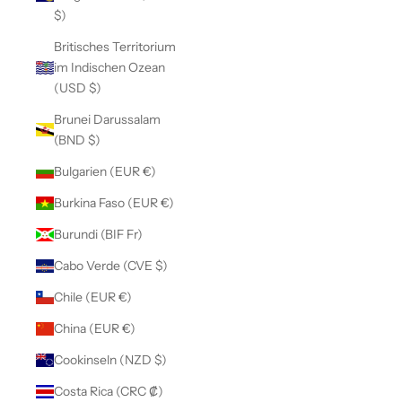
$)
Britisches Territorium
im Indischen Ozean
(USD $)
Brunei Darussalam
(BND $)
Bulgarien (EUR €)
Burkina Faso (EUR €)
Burundi (BIF Fr)
Cabo Verde (CVE $)
Chile (EUR €)
China (EUR €)
Cookinseln (NZD $)
Costa Rica (CRC ₡)