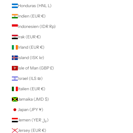
Honduras (HNL L)
Indien (EUR €)
Indonesien (IDR Rp)
Irak (EUR €)
Irland (EUR €)
Island (ISK kr)
Isle of Man (GBP £)
Israel (ILS ₪)
Italien (EUR €)
Jamaika (JMD $)
Japan (JPY ¥)
Jemen (YER ﷼)
Jersey (EUR €)