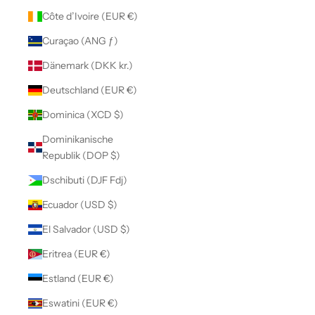
Côte d’Ivoire (EUR €)
Curaçao (ANG ƒ)
Dänemark (DKK kr.)
Deutschland (EUR €)
Dominica (XCD $)
Dominikanische
Republik (DOP $)
Dschibuti (DJF Fdj)
Ecuador (USD $)
El Salvador (USD $)
Eritrea (EUR €)
Estland (EUR €)
Eswatini (EUR €)