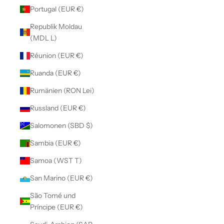
Portugal (EUR €)
Republik Moldau
(MDL L)
Réunion (EUR €)
Ruanda (EUR €)
Rumänien (RON Lei)
Russland (EUR €)
Salomonen (SBD $)
Sambia (EUR €)
Samoa (WST T)
San Marino (EUR €)
São Tomé und
Príncipe (EUR €)