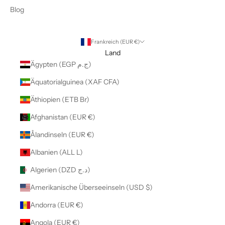
Blog
Frankreich (EUR €)
Land
Ägypten (EGP ج.م)
Äquatorialguinea (XAF CFA)
Äthiopien (ETB Br)
Afghanistan (EUR €)
Ålandinseln (EUR €)
Albanien (ALL L)
Algerien (DZD د.ج)
Amerikanische Überseeinseln (USD $)
Andorra (EUR €)
Angola (EUR €)