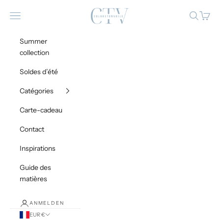
Zum Inhalt springen
Coloretonvoile
Menü
Suchen
Waren
Summer
collection
Soldes d’été
Catégories
Carte-cadeau
Contact
Inspirations
Guide des
matières
ANMELDEN
EUR €