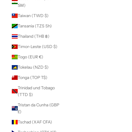
ЅМ)
Taiwan (TWD $)
Tansania (TZS Sh)
Thailand (THB ฿)
Timor-Leste (USD $)
Togo (EUR €)
Tokelau (NZD $)
Tonga (TOP T$)
Trinidad und Tobago
(TTD $)
Tristan da Cunha (GBP
£)
Tschad (XAF CFA)