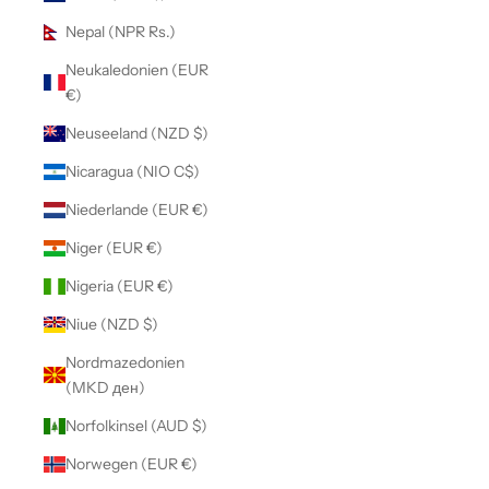
Nepal (NPR Rs.)
Neukaledonien (EUR
€)
Neuseeland (NZD $)
Nicaragua (NIO C$)
Niederlande (EUR €)
Niger (EUR €)
Nigeria (EUR €)
Niue (NZD $)
Nordmazedonien
(MKD ден)
Norfolkinsel (AUD $)
Norwegen (EUR €)