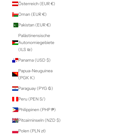
Österreich (EUR €)
Oman (EUR €)
Pakistan (EUR €)
Palästinensische
Autonomiegebiete
(ILS ₪)
Panama (USD $)
Papua-Neuguinea
(PGK K)
Paraguay (PYG ₲)
Peru (PEN S/)
Philippinen (PHP ₱)
Pitcairninseln (NZD $)
Polen (PLN zł)