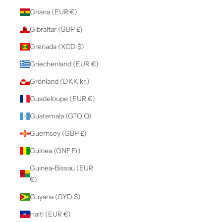
Ghana (EUR €)
Gibraltar (GBP £)
Grenada (XCD $)
Griechenland (EUR €)
Grönland (DKK kr.)
Guadeloupe (EUR €)
Guatemala (GTQ Q)
Guernsey (GBP £)
Guinea (GNF Fr)
Guinea-Bissau (EUR
€)
Guyana (GYD $)
Haiti (EUR €)