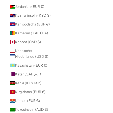
Jordanien (EUR €)
Kaimaninseln (KYD $)
Kambodscha (EUR €)
Kamerun (XAF CFA)
Kanada (CAD $)
Karibische
Niederlande (USD $)
Kasachstan (EUR €)
Katar (QAR ر.ق)
Kenia (KES KSh)
Kirgisistan (EUR €)
Kiribati (EUR €)
Kokosinseln (AUD $)