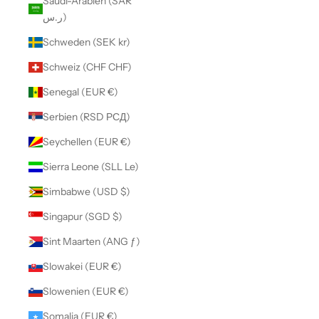
Saudi-Arabien (SAR
ر.س)
Schweden (SEK kr)
Schweiz (CHF CHF)
Senegal (EUR €)
Serbien (RSD РСД)
Seychellen (EUR €)
Sierra Leone (SLL Le)
Simbabwe (USD $)
Singapur (SGD $)
Sint Maarten (ANG ƒ)
Slowakei (EUR €)
Slowenien (EUR €)
Somalia (EUR €)