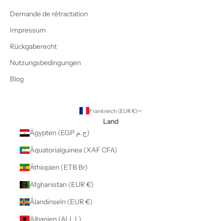
Demande de rétractation
Impressum
Rückgaberecht
Nutzungsbedingungen
Blog
Frankreich (EUR €)
Land
Ägypten (EGP ج.م)
Äquatorialguinea (XAF CFA)
Äthiopien (ETB Br)
Afghanistan (EUR €)
Ålandinseln (EUR €)
Albanien (ALL L)