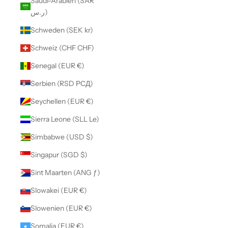
Saudi-Arabien (SAR
ر.س)
Schweden (SEK kr)
Schweiz (CHF CHF)
Senegal (EUR €)
Serbien (RSD РСД)
Seychellen (EUR €)
Sierra Leone (SLL Le)
Simbabwe (USD $)
Singapur (SGD $)
Sint Maarten (ANG ƒ)
Slowakei (EUR €)
Slowenien (EUR €)
Somalia (EUR €)