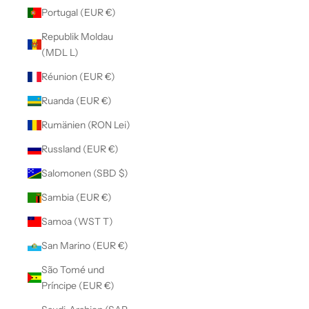
Portugal (EUR €)
Republik Moldau
(MDL L)
Réunion (EUR €)
Ruanda (EUR €)
Rumänien (RON Lei)
Russland (EUR €)
Salomonen (SBD $)
Sambia (EUR €)
Samoa (WST T)
San Marino (EUR €)
São Tomé und
Príncipe (EUR €)