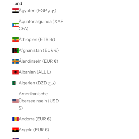
Land
Ägypten (EGP ج.م)
Äquatorialguinea (XAF
CFA)
Äthiopien (ETB Br)
Afghanistan (EUR €)
Ålandinseln (EUR €)
Albanien (ALL L)
Algerien (DZD د.ج)
Amerikanische
Überseeinseln (USD
$)
Andorra (EUR €)
Angola (EUR €)