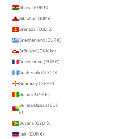
Ghana (EUR €)
Gibraltar (GBP £)
Grenada (XCD $)
Griechenland (EUR €)
Grönland (DKK kr.)
Guadeloupe (EUR €)
Guatemala (GTQ Q)
Guernsey (GBP £)
Guinea (GNF Fr)
Guinea-Bissau (EUR
€)
Guyana (GYD $)
Haiti (EUR €)