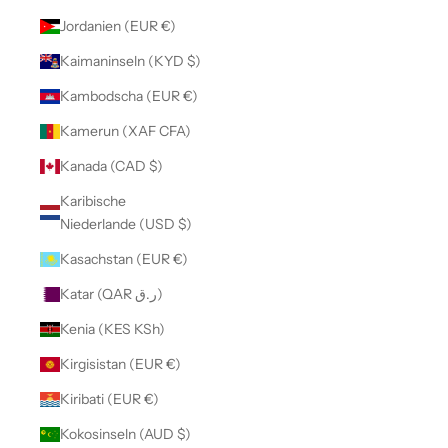
Jordanien (EUR €)
Kaimaninseln (KYD $)
Kambodscha (EUR €)
Kamerun (XAF CFA)
Kanada (CAD $)
Karibische
Niederlande (USD $)
Kasachstan (EUR €)
Katar (QAR ر.ق)
Kenia (KES KSh)
Kirgisistan (EUR €)
Kiribati (EUR €)
Kokosinseln (AUD $)