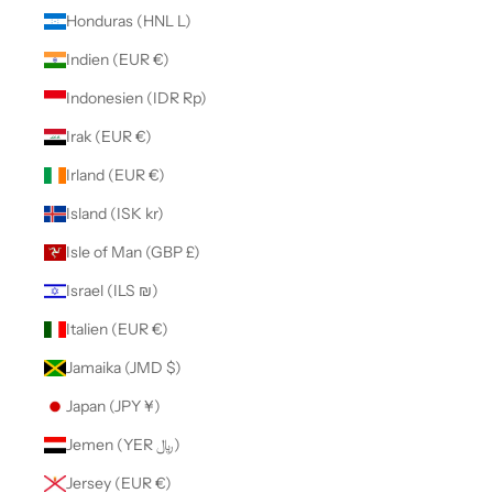
Honduras (HNL L)
Indien (EUR €)
Indonesien (IDR Rp)
Irak (EUR €)
Irland (EUR €)
Island (ISK kr)
Isle of Man (GBP £)
Israel (ILS ₪)
Italien (EUR €)
Jamaika (JMD $)
Japan (JPY ¥)
Jemen (YER ﷼)
Jersey (EUR €)