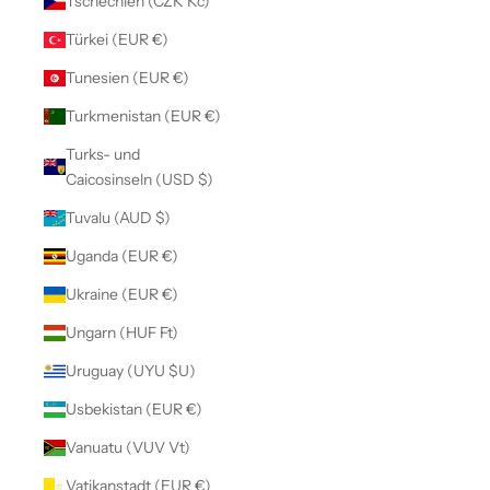
Tschechien (CZK Kč)
Türkei (EUR €)
Tunesien (EUR €)
Turkmenistan (EUR €)
Turks- und
Caicosinseln (USD $)
Tuvalu (AUD $)
Uganda (EUR €)
Ukraine (EUR €)
Ungarn (HUF Ft)
Uruguay (UYU $U)
Usbekistan (EUR €)
Vanuatu (VUV Vt)
Vatikanstadt (EUR €)