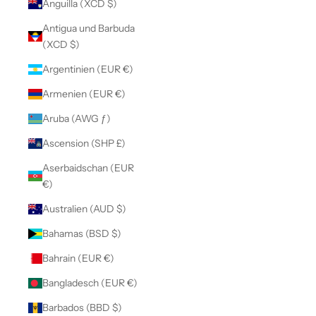
Anguilla (XCD $)
Antigua und Barbuda
(XCD $)
Argentinien (EUR €)
Armenien (EUR €)
Aruba (AWG ƒ)
Ascension (SHP £)
Aserbaidschan (EUR
€)
Australien (AUD $)
Bahamas (BSD $)
Bahrain (EUR €)
Bangladesch (EUR €)
Barbados (BBD $)