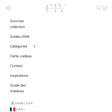
Zum Inhalt springen
Coloretonvoile
Menü
Suchen
Waren
Summer
collection
Soldes d’été
Catégories
Carte-cadeau
Contact
Inspirations
Guide des
matières
ANMELDEN
EUR €