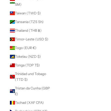
ЅМ)
Taiwan (TWD $)
Tansania (TZS Sh)
Thailand (THB ฿)
Timor-Leste (USD $)
Togo (EUR €)
Tokelau (NZD $)
Tonga (TOP T$)
Trinidad und Tobago
(TTD $)
Tristan da Cunha (GBP
£)
Tschad (XAF CFA)