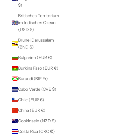
$)
Britisches Territorium
im Indischen Ozean
(USD $)
Brunei Darussalam
(BND $)
Bulgarien (EUR €)
Burkina Faso (EUR €)
Burundi (BIF Fr)
Cabo Verde (CVE $)
Chile (EUR €)
China (EUR €)
Cookinseln (NZD $)
Costa Rica (CRC ₡)