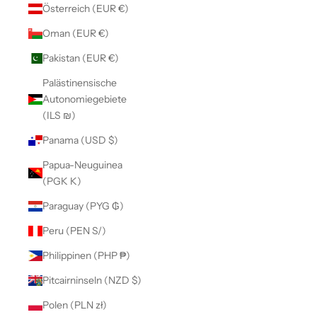
Österreich (EUR €)
Oman (EUR €)
Pakistan (EUR €)
Palästinensische
Autonomiegebiete
(ILS ₪)
Panama (USD $)
Papua-Neuguinea
(PGK K)
Paraguay (PYG ₲)
Peru (PEN S/)
Philippinen (PHP ₱)
Pitcairninseln (NZD $)
Polen (PLN zł)