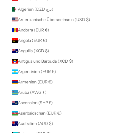
Algerien (DZD د.ج)
Amerikanische Überseeinseln (USD $)
Andorra (EUR €)
Angola (EUR €)
Anguilla (XCD $)
Antigua und Barbuda (XCD $)
Argentinien (EUR €)
Armenien (EUR €)
Aruba (AWG ƒ)
Ascension (SHP £)
Aserbaidschan (EUR €)
Australien (AUD $)