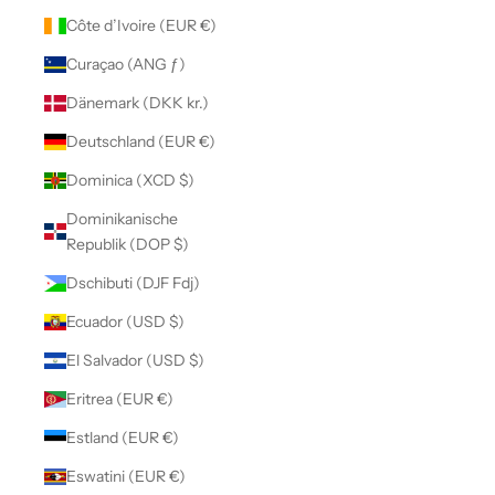
Côte d’Ivoire (EUR €)
Curaçao (ANG ƒ)
Dänemark (DKK kr.)
Deutschland (EUR €)
Dominica (XCD $)
Dominikanische
Republik (DOP $)
Dschibuti (DJF Fdj)
Ecuador (USD $)
El Salvador (USD $)
Eritrea (EUR €)
Estland (EUR €)
Eswatini (EUR €)