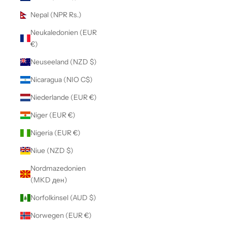
Nepal (NPR Rs.)
Neukaledonien (EUR
€)
Neuseeland (NZD $)
Nicaragua (NIO C$)
Niederlande (EUR €)
Niger (EUR €)
Nigeria (EUR €)
Niue (NZD $)
Nordmazedonien
(MKD ден)
Norfolkinsel (AUD $)
Norwegen (EUR €)