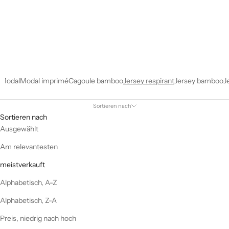
Modal
Modal imprimé
Cagoule bamboo
Jersey respirant
Jersey bamboo
J
Sortieren nach
Sortieren nach
Ausgewählt
Am relevantesten
meistverkauft
Alphabetisch, A-Z
Alphabetisch, Z-A
Preis, niedrig nach hoch