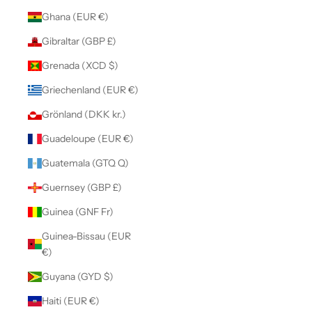
Ghana (EUR €)
Gibraltar (GBP £)
Grenada (XCD $)
Griechenland (EUR €)
Grönland (DKK kr.)
Guadeloupe (EUR €)
Guatemala (GTQ Q)
Guernsey (GBP £)
Guinea (GNF Fr)
Guinea-Bissau (EUR
€)
Guyana (GYD $)
Haiti (EUR €)