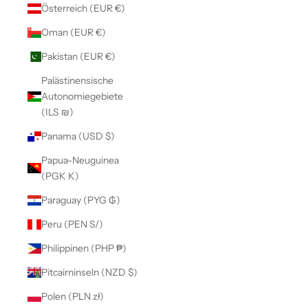
Österreich (EUR €)
Oman (EUR €)
Pakistan (EUR €)
Palästinensische
Autonomiegebiete
(ILS ₪)
Panama (USD $)
Papua-Neuguinea
(PGK K)
Paraguay (PYG ₲)
Peru (PEN S/)
Philippinen (PHP ₱)
Pitcairninseln (NZD $)
Polen (PLN zł)