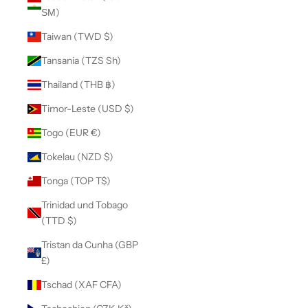
ЅМ)
Taiwan (TWD $)
Tansania (TZS Sh)
Thailand (THB ฿)
Timor-Leste (USD $)
Togo (EUR €)
Tokelau (NZD $)
Tonga (TOP T$)
Trinidad und Tobago
(TTD $)
Tristan da Cunha (GBP
£)
Tschad (XAF CFA)