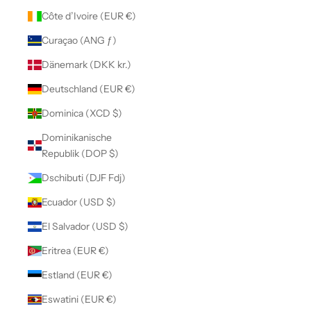
Côte d’Ivoire (EUR €)
Curaçao (ANG ƒ)
Dänemark (DKK kr.)
Deutschland (EUR €)
Dominica (XCD $)
Dominikanische
Republik (DOP $)
Dschibuti (DJF Fdj)
Ecuador (USD $)
El Salvador (USD $)
Eritrea (EUR €)
Estland (EUR €)
Eswatini (EUR €)