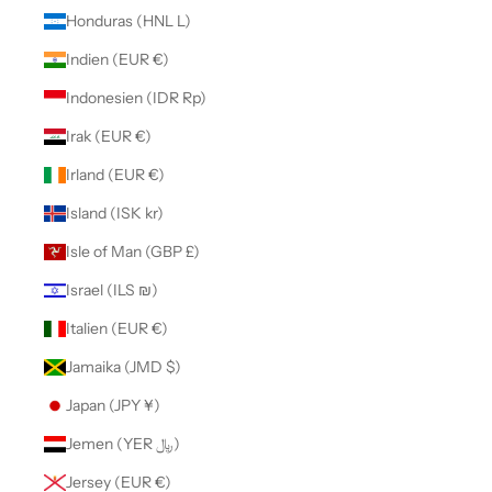
Honduras (HNL L)
Indien (EUR €)
Indonesien (IDR Rp)
Irak (EUR €)
Irland (EUR €)
Island (ISK kr)
Isle of Man (GBP £)
Israel (ILS ₪)
Italien (EUR €)
Jamaika (JMD $)
Japan (JPY ¥)
Jemen (YER ﷼)
Jersey (EUR €)