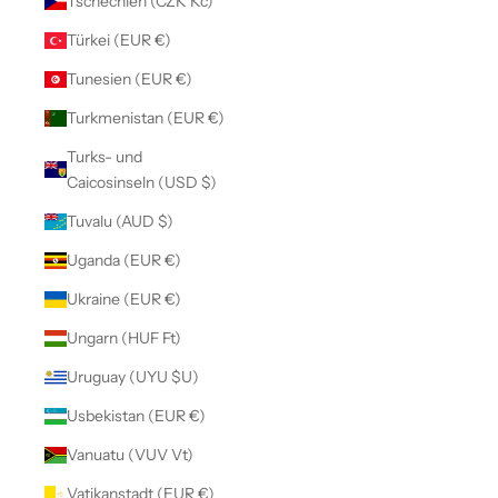
Tschechien (CZK Kč)
Türkei (EUR €)
Tunesien (EUR €)
Turkmenistan (EUR €)
Turks- und
Caicosinseln (USD $)
Tuvalu (AUD $)
Uganda (EUR €)
Ukraine (EUR €)
Ungarn (HUF Ft)
Uruguay (UYU $U)
Usbekistan (EUR €)
Vanuatu (VUV Vt)
Vatikanstadt (EUR €)