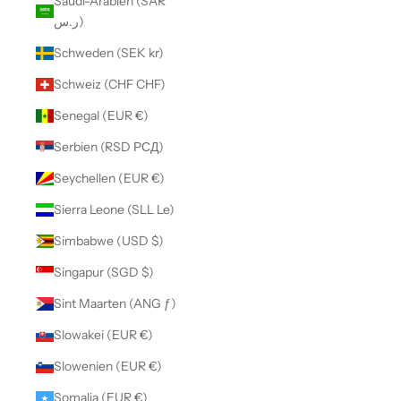
Saudi-Arabien (SAR
ر.س)
Schweden (SEK kr)
Schweiz (CHF CHF)
Senegal (EUR €)
Serbien (RSD РСД)
Seychellen (EUR €)
Sierra Leone (SLL Le)
Simbabwe (USD $)
Singapur (SGD $)
Sint Maarten (ANG ƒ)
Slowakei (EUR €)
Slowenien (EUR €)
Somalia (EUR €)