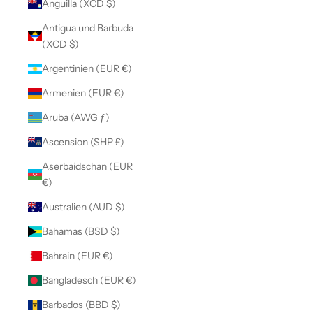
Anguilla (XCD $)
Antigua und Barbuda
(XCD $)
Argentinien (EUR €)
Armenien (EUR €)
Aruba (AWG ƒ)
Ascension (SHP £)
Aserbaidschan (EUR
€)
Australien (AUD $)
Bahamas (BSD $)
Bahrain (EUR €)
Bangladesch (EUR €)
Barbados (BBD $)