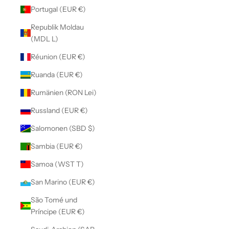
Portugal (EUR €)
Republik Moldau
(MDL L)
Réunion (EUR €)
Ruanda (EUR €)
Rumänien (RON Lei)
Russland (EUR €)
Salomonen (SBD $)
Sambia (EUR €)
Samoa (WST T)
San Marino (EUR €)
São Tomé und
Príncipe (EUR €)