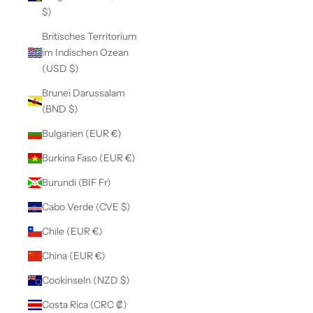
$)
Britisches Territorium
im Indischen Ozean
(USD $)
Brunei Darussalam
(BND $)
Bulgarien (EUR €)
Burkina Faso (EUR €)
Burundi (BIF Fr)
Cabo Verde (CVE $)
Chile (EUR €)
China (EUR €)
Cookinseln (NZD $)
Costa Rica (CRC ₡)