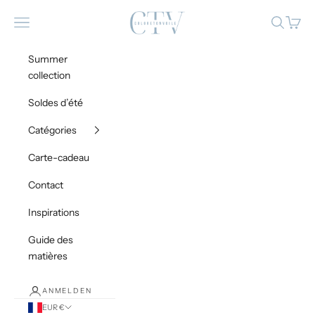
Zum Inhalt springen
Coloretonvoile
Menü
Suchen
Waren
Summer
collection
Soldes d’été
Catégories
Carte-cadeau
Contact
Inspirations
Guide des
matières
ANMELDEN
EUR €