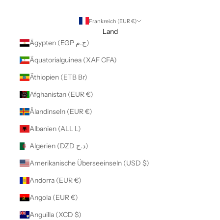
Frankreich (EUR €)
Land
Ägypten (EGP ج.م)
Äquatorialguinea (XAF CFA)
Äthiopien (ETB Br)
Afghanistan (EUR €)
Ålandinseln (EUR €)
Albanien (ALL L)
Algerien (DZD د.ج)
Amerikanische Überseeinseln (USD $)
Andorra (EUR €)
Angola (EUR €)
Anguilla (XCD $)