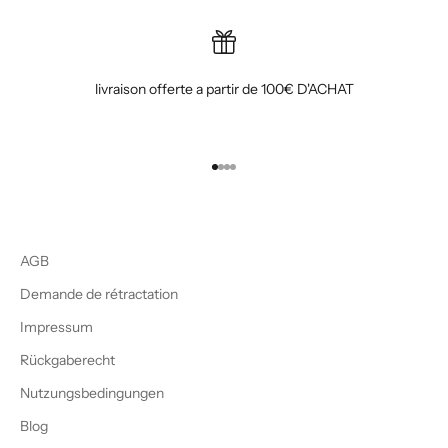
livraison offerte a partir de 100€ D'ACHAT
Gehe zu Element 1
Gehe zu Element 2
Gehe zu Element 3
Gehe zu Element 4
AGB
Demande de rétractation
Impressum
Rückgaberecht
Nutzungsbedingungen
Blog