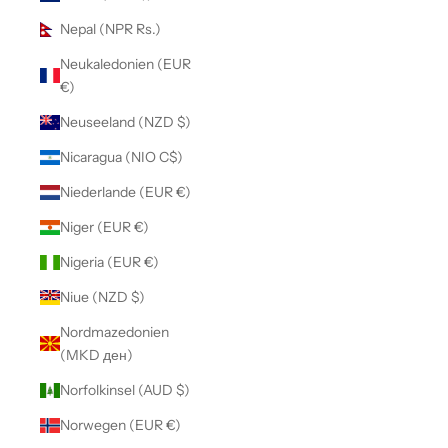
Nepal (NPR Rs.)
Neukaledonien (EUR
€)
Neuseeland (NZD $)
Nicaragua (NIO C$)
Niederlande (EUR €)
Niger (EUR €)
Nigeria (EUR €)
Niue (NZD $)
Nordmazedonien
(MKD ден)
Norfolkinsel (AUD $)
Norwegen (EUR €)