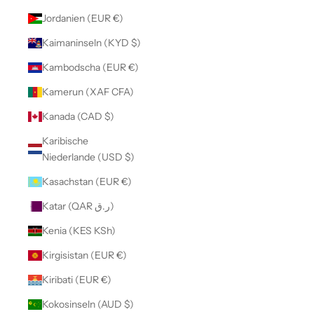
Jordanien (EUR €)
Kaimaninseln (KYD $)
Kambodscha (EUR €)
Kamerun (XAF CFA)
Kanada (CAD $)
Karibische
Niederlande (USD $)
Kasachstan (EUR €)
Katar (QAR ر.ق)
Kenia (KES KSh)
Kirgisistan (EUR €)
Kiribati (EUR €)
Kokosinseln (AUD $)