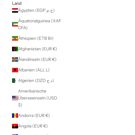
Land
Ägypten (EGP ج.م)
Äquatorialguinea (XAF
CFA)
Äthiopien (ETB Br)
Afghanistan (EUR €)
Ålandinseln (EUR €)
Albanien (ALL L)
Algerien (DZD د.ج)
Amerikanische
Überseeinseln (USD
$)
Andorra (EUR €)
Angola (EUR €)