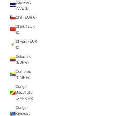
Cap-Vert
(CVE $)
Chili (EUR €)
Chine (EUR
€)
Chypre (EUR
€)
Colombie
(EUR €)
Comores
(KMF Fr)
Congo-
Brazzaville
(XAF CFA)
Congo-
Kinshasa