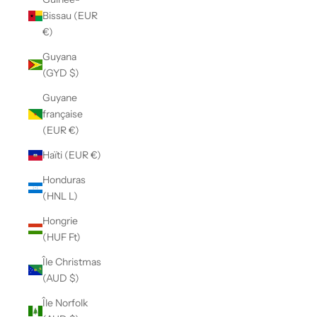
Bissau (EUR
€)
Guyana
(GYD $)
Guyane
française
(EUR €)
Haïti (EUR €)
Honduras
(HNL L)
Hongrie
(HUF Ft)
Île Christmas
(AUD $)
Île Norfolk