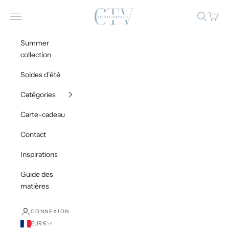
Passer au contenu
Coloretonvoile
Menu
Recherch
Panier
Summer
collection
Soldes d’été
Catégories
Carte-cadeau
Contact
Inspirations
Guide des
matières
CONNEXION
EUR €