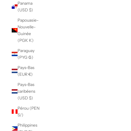
Panama
(USD $)
Papouasie-
Nouvelle-
Guinée
(PGK K)
Paraguay
(PYG ₲)
Pays-Bas
(EUR €)
Pays-Bas
caribéens
(USD $)
Pérou (PEN
S/)
Philippines