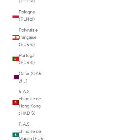
(PHP ₱)
Pologne
(PLN zł)
Polynésie
française
(EUR €)
Portugal
(EUR €)
Qatar (QAR
ر.ق)
R.A.S.
chinoise de
Hong Kong
(HKD $)
R.A.S.
chinoise de
Macao (EUR