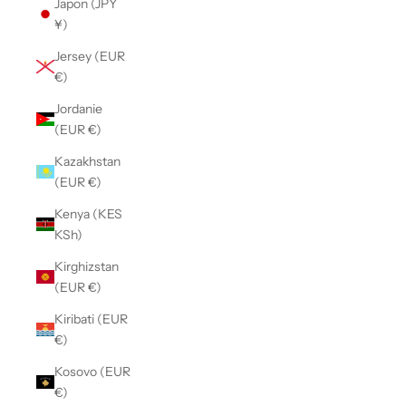
Japon (JPY
¥)
Jersey (EUR
€)
Jordanie
(EUR €)
Kazakhstan
(EUR €)
Kenya (KES
KSh)
Kirghizstan
(EUR €)
Kiribati (EUR
€)
Kosovo (EUR
€)