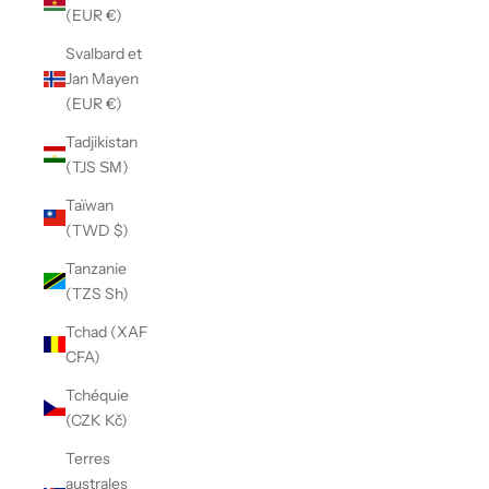
(EUR €)
Svalbard et
Jan Mayen
(EUR €)
Tadjikistan
(TJS ЅМ)
Taïwan
(TWD $)
Tanzanie
(TZS Sh)
Tchad (XAF
CFA)
Tchéquie
(CZK Kč)
Terres
australes