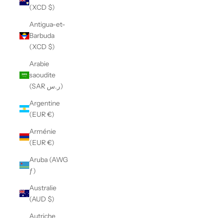
(XCD $)
Antigua-et-
Barbuda
(XCD $)
Arabie
saoudite
(SAR ر.س)
Argentine
(EUR €)
Arménie
(EUR €)
Aruba (AWG
ƒ)
Australie
(AUD $)
Autriche