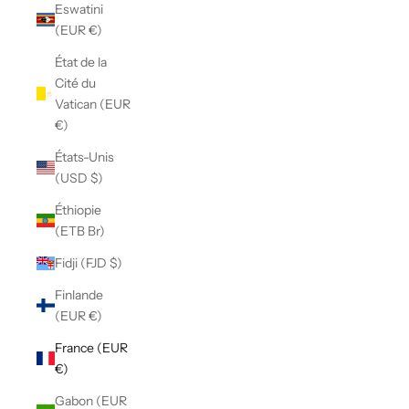
Eswatini
(EUR €)
État de la
Cité du
Vatican (EUR
€)
États-Unis
(USD $)
Éthiopie
(ETB Br)
Fidji (FJD $)
Finlande
(EUR €)
France (EUR
€)
Gabon (EUR