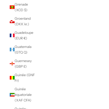
Grenade
(XCD $)
Groenland
(DKK kr.)
Guadeloupe
(EUR €)
Guatemala
(GTQ Q)
Guernesey
(GBP £)
Guinée (GNF
Fr)
Guinée
équatoriale
(XAF CFA)
Guinée-