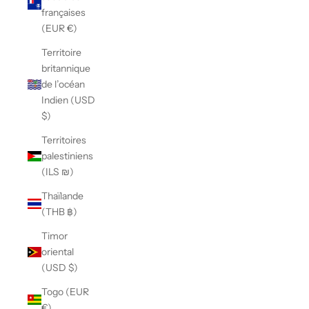
françaises
(EUR €)
Territoire
britannique
de l’océan
Indien (USD
$)
Territoires
palestiniens
(ILS ₪)
Thaïlande
(THB ฿)
Timor
oriental
(USD $)
Togo (EUR
€)