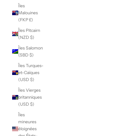
Îles
Malouines
(FKP £)
Îles Pitcairn
(NZD $)
Îles Salomon
(SBD $)
Îles Turques-
et-Caïques
(USD $)
Îles Vierges
britanniques
(USD $)
Îles
mineures
éloignées
des États-