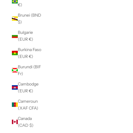
€)
Brunei (BND
$)
Bulgarie
(EUR €)
Burkina Faso
(EUR €)
Burundi (BIF
Fr)
Cambodge
(EUR €)
Cameroun
(XAF CFA)
Canada
(CAD $)