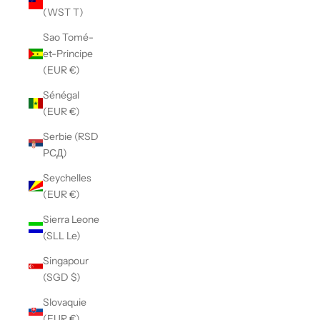
(WST T)
Sao Tomé-
et-Principe
(EUR €)
Sénégal
(EUR €)
Serbie (RSD
РСД)
Seychelles
(EUR €)
Sierra Leone
(SLL Le)
Singapour
(SGD $)
Slovaquie
(EUR €)