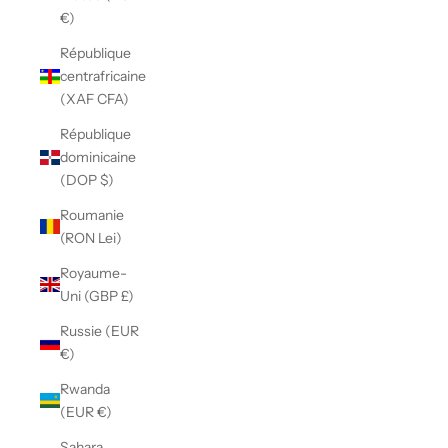
€)
République
centrafricaine
(XAF CFA)
République
dominicaine
(DOP $)
Roumanie
(RON Lei)
Royaume-
Uni (GBP £)
Russie (EUR
€)
Rwanda
(EUR €)
Sahara