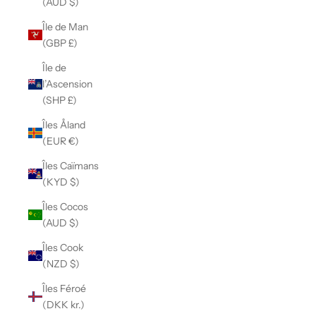
(AUD $)
Île de Man
(GBP £)
Île de
l’Ascension
(SHP £)
Îles Åland
(EUR €)
Îles Caïmans
(KYD $)
Îles Cocos
(AUD $)
Îles Cook
(NZD $)
Îles Féroé
(DKK kr.)