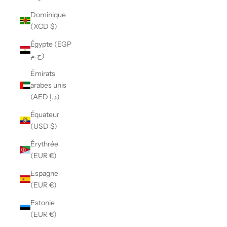
Dominique
(XCD $)
Égypte (EGP
ج.م)
Émirats
arabes unis
(AED د.إ)
Équateur
(USD $)
Érythrée
(EUR €)
Espagne
(EUR €)
Estonie
(EUR €)