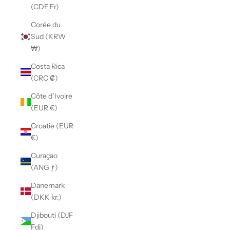
(CDF Fr)
Corée du
Sud (KRW
₩)
Costa Rica
(CRC ₡)
Côte d’Ivoire
(EUR €)
Croatie (EUR
€)
Curaçao
(ANG ƒ)
Danemark
(DKK kr.)
Djibouti (DJF
Fdj)