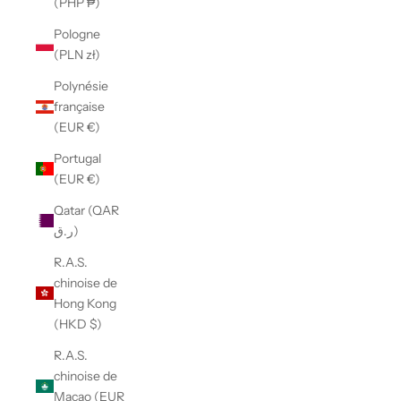
(PHP ₱)
Pologne
(PLN zł)
Polynésie
française
(EUR €)
Portugal
(EUR €)
Qatar (QAR
ر.ق)
R.A.S.
chinoise de
Hong Kong
(HKD $)
R.A.S.
chinoise de
Macao (EUR