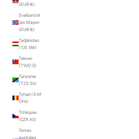
(EUR €)
Svalbard et
Jan Mayen
(EUR €)
Tadjikistan
(TJS ЅМ)
Taïwan
(TWD $)
Tanzanie
(TZS Sh)
Tchad (XAF
CFA)
Tchéquie
(CZK Kč)
Terres
australes