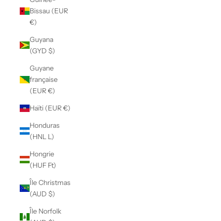
Bissau (EUR
€)
Guyana
(GYD $)
Guyane
française
(EUR €)
Haïti (EUR €)
Honduras
(HNL L)
Hongrie
(HUF Ft)
Île Christmas
(AUD $)
Île Norfolk