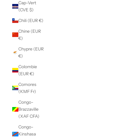
Cap-Vert
(CVE $)
Chili (EUR €)
Chine (EUR
€)
Chypre (EUR
€)
Colombie
(EUR €)
Comores
(KMF Fr)
Congo-
Brazzaville
(XAF CFA)
Congo-
Kinshasa