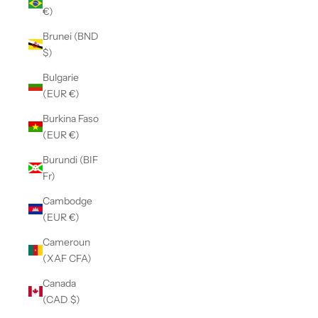
€)
Brunei (BND
$)
Bulgarie
(EUR €)
Burkina Faso
(EUR €)
Burundi (BIF
Fr)
Cambodge
(EUR €)
Cameroun
(XAF CFA)
Canada
(CAD $)