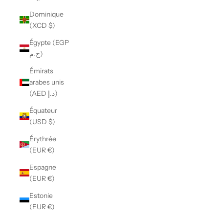
Dominique
(XCD $)
Égypte (EGP
ج.م)
Émirats
arabes unis
(AED د.إ)
Équateur
(USD $)
Érythrée
(EUR €)
Espagne
(EUR €)
Estonie
(EUR €)