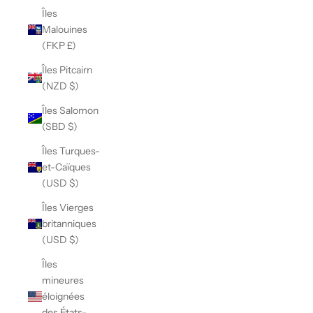
Îles
Malouines
(FKP £)
Îles Pitcairn
(NZD $)
Îles Salomon
(SBD $)
Îles Turques-
et-Caïques
(USD $)
Îles Vierges
britanniques
(USD $)
Îles
mineures
éloignées
des États-