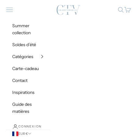
Passer au contenu
Coloretonvoile
Menu
Recherch
Panier
Summer
collection
Soldes d’été
Catégories
Carte-cadeau
Contact
Inspirations
Guide des
matières
CONNEXION
EUR €