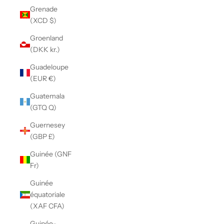
Grenade
(XCD $)
Groenland
(DKK kr.)
Guadeloupe
(EUR €)
Guatemala
(GTQ Q)
Guernesey
(GBP £)
Guinée (GNF
Fr)
Guinée
équatoriale
(XAF CFA)
Guinée-