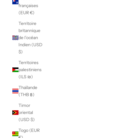
françaises
(EUR €)
Territoire
britannique
de l’océan
Indien (USD
$)
Territoires
palestiniens
(ILS ₪)
Thaïlande
(THB ฿)
Timor
oriental
(USD $)
Togo (EUR
€)