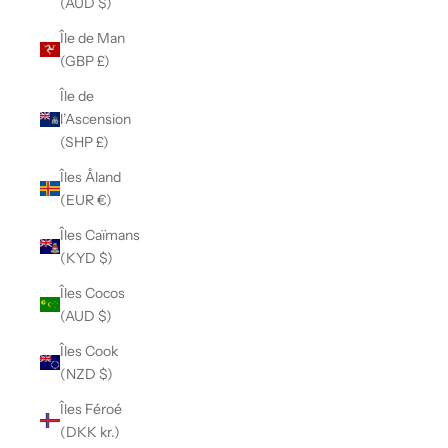
(AUD $)
Île de Man
(GBP £)
Île de
l’Ascension
(SHP £)
Îles Åland
(EUR €)
Îles Caïmans
(KYD $)
Îles Cocos
(AUD $)
Îles Cook
(NZD $)
Îles Féroé
(DKK kr.)