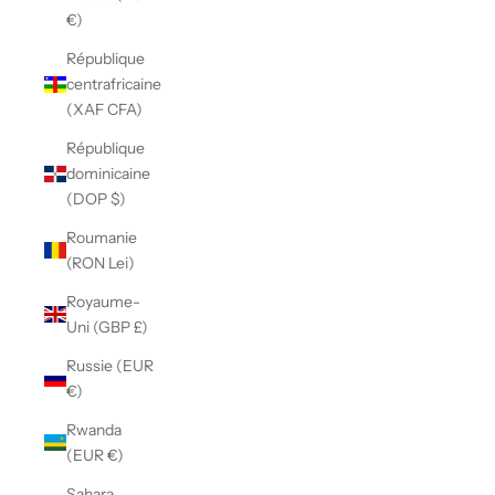
€)
République
centrafricaine
(XAF CFA)
République
dominicaine
(DOP $)
Roumanie
(RON Lei)
Royaume-
Uni (GBP £)
Russie (EUR
€)
Rwanda
(EUR €)
Sahara