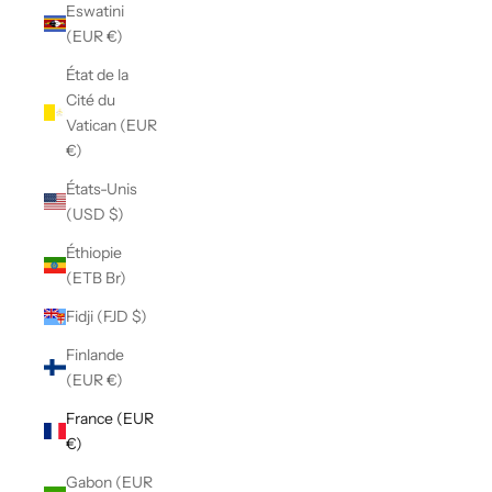
Eswatini
(EUR €)
État de la
Cité du
Vatican (EUR
€)
États-Unis
(USD $)
Éthiopie
(ETB Br)
Fidji (FJD $)
Finlande
(EUR €)
France (EUR
€)
Gabon (EUR