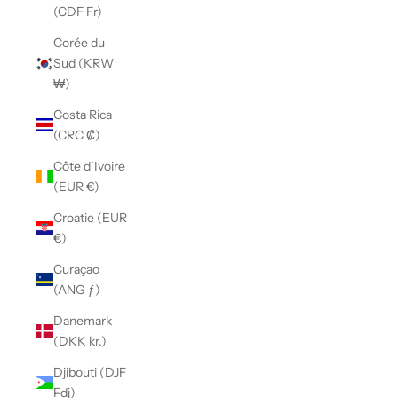
(CDF Fr)
Corée du
Sud (KRW
₩)
Costa Rica
(CRC ₡)
Côte d’Ivoire
(EUR €)
Croatie (EUR
€)
Curaçao
(ANG ƒ)
Danemark
(DKK kr.)
Djibouti (DJF
Fdj)