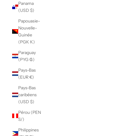
Panama
(USD $)
Papouasie-
Nouvelle-
Guinée
(PGK K)
Paraguay
(PYG ₲)
Pays-Bas
(EUR €)
Pays-Bas
caribéens
(USD $)
Pérou (PEN
S/)
Philippines