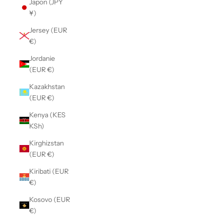
Japon (JPY
¥)
Jersey (EUR
€)
Jordanie
(EUR €)
Kazakhstan
(EUR €)
Kenya (KES
KSh)
Kirghizstan
(EUR €)
Kiribati (EUR
€)
Kosovo (EUR
€)